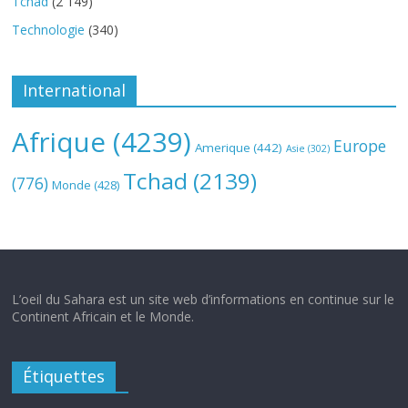
Tchad
(2 149)
Technologie
(340)
International
Afrique
(4239)
Europe
Amerique
(442)
Asie
(302)
Tchad
(2139)
(776)
Monde
(428)
L’oeil du Sahara est un site web d’informations en continue sur le
Continent Africain et le Monde.
Étiquettes