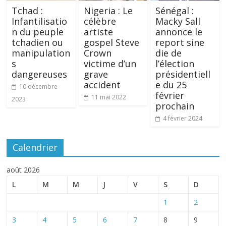
Tchad :
Nigeria : Le
Sénégal :
Infantilisatio
célèbre
Macky Sall
n du peuple
artiste
annonce le
tchadien ou
gospel Steve
report sine
manipulation
Crown
die de
s
victime d’un
l’élection
dangereuses
grave
présidentiell
accident
e du 25
10 décembre
février
11 mai 2022
2023
prochain
4 février 2024
Calendrier
août 2026
L
M
M
J
V
S
D
1
2
3
4
5
6
7
8
9