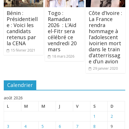
Bénin :
Togo :
Côte d’Ivoire :
Présidentiell
Ramadan
La France
e : Voici les
2026 : L’Aïd
rendra
candidats
el-Fitr sera
hommage à
retenus par
célébré ce
l’adolescent
la CENA
vendredi 20
ivoirien mort
mars
dans le train
15 février 2021
d’atterrissag
18 mars 2026
e d’un avion
29 janvier 2020
Calendrier
août 2026
L
M
M
J
V
S
D
1
2
3
4
5
6
7
8
9