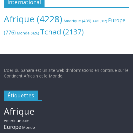
International
Afrique
(4228)
Europe
Amerique
(439)
Asie
(302)
Tchad
(2137)
(776)
Monde
(426)
L’oeil du Sahara est un site web d’informations en continue sur le
Continent Africain et le Monde.
Étiquettes
Afrique
Amerique
Asie
Europe
Monde