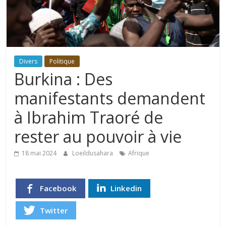
Divers
Politique
Burkina : Des
manifestants demandent
à Ibrahim Traoré de
rester au pouvoir à vie
18 mai 2024
Loeildusahara
Afrique
Facebook
Linkedin
Twitter