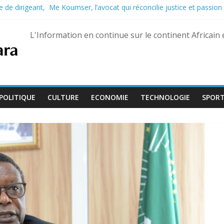
 de dirigeant, Me Koumser, l’avocat qui réconcilie justice et passion
eptembre, Bienvenu Lamah promu général de brigade
e 13 août dans trois États différents
L'Information en continue sur le continent Africain
son développement : 883 millions de dollars espérés
, le Dr Adoum Inoua appelle à recentrer le débat sur « l’essentiel »
POLITIQUE
CULTURE
ECONOMIE
TECHNOLOGIE
SPOR