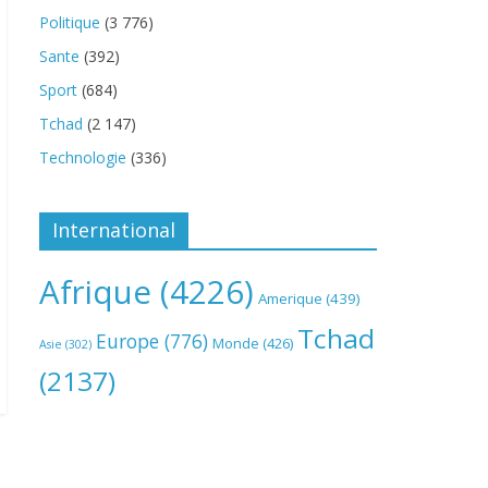
Politique
(3 776)
Sante
(392)
Sport
(684)
Tchad
(2 147)
Technologie
(336)
International
Afrique
(4226)
Amerique
(439)
Tchad
Europe
(776)
Monde
(426)
Asie
(302)
(2137)