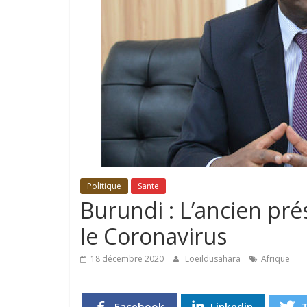
Politique
Sante
Burundi : L’ancien pré
le Coronavirus
18 décembre 2020
Loeildusahara
Afrique
Facebook
Linkedin