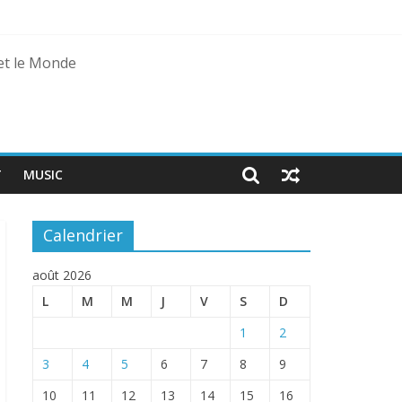
 et le Monde
T
MUSIC
Calendrier
août 2026
L
M
M
J
V
S
D
1
2
3
4
5
6
7
8
9
10
11
12
13
14
15
16