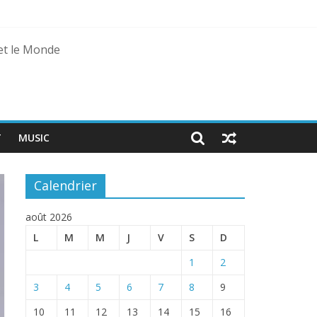
 et le Monde
T
MUSIC
Calendrier
août 2026
L
M
M
J
V
S
D
1
2
3
4
5
6
7
8
9
10
11
12
13
14
15
16