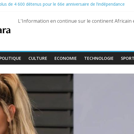
e plus de 4 600 détenus pour le 66e anniversaire de l’indépendance
la propagation d’Ebola dans les camps de déplacés
 la porte du gouvernement pour réclamer leurs droits
L'Information en continue sur le continent Africain
fficiellement les Forces armées maliennes
e soldats à Gaza
POLITIQUE
CULTURE
ECONOMIE
TECHNOLOGIE
SPOR