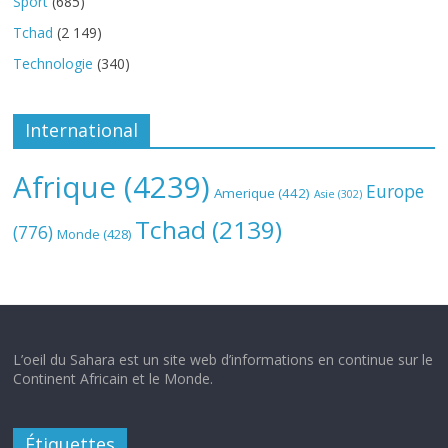
Sport
(685)
Tchad
(2 149)
Technologie
(340)
International
Afrique
(4239)
Europe
Amerique
(442)
Asie
(302)
Tchad
(2139)
(776)
Monde
(428)
L’oeil du Sahara est un site web d’informations en continue sur le
Continent Africain et le Monde.
Étiquettes