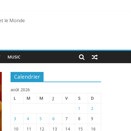
 et le Monde
T
MUSIC
Calendrier
août 2026
L
M
M
J
V
S
D
1
2
3
4
5
6
7
8
9
10
11
12
13
14
15
16