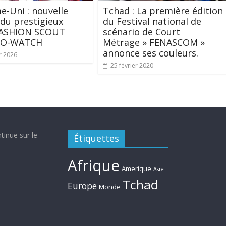
-Uni : nouvelle
Tchad : La première édition
 du prestigieux
du Festival national de
 FASHION SCOUT
scénario de Court
TO-WATCH
Métrage » FENASCOM »
annonce ses couleurs.
r 2026
25 février 2020
tinue sur le
Étiquettes
Afrique
Amerique
Asie
Tchad
Europe
Monde