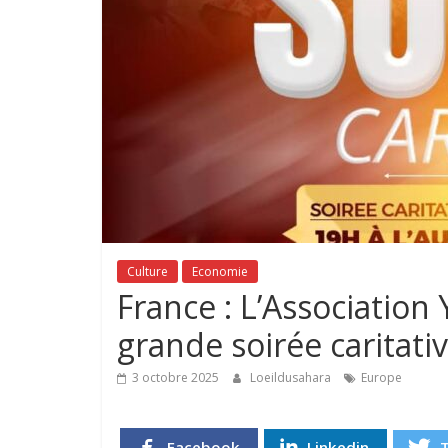
Culture
Economie
France : L’Association
grande soirée caritati
3 octobre 2025
Loeildusahara
Europe
Facebook
Linkedin