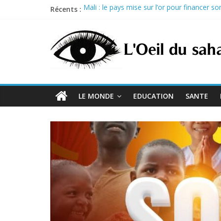
Skip
Récents :
Mali : le pays mise sur l’or pour financer 
to
Sénégal : Prison ferme pour trois proches d
content
Nigeria : Tinubu débloque 264 milliards de 
Guinée : acquitté dans le procès du 28 s
États-Unis : trois exécutions programmées l
LE MONDE
EDUCATION
SANTE