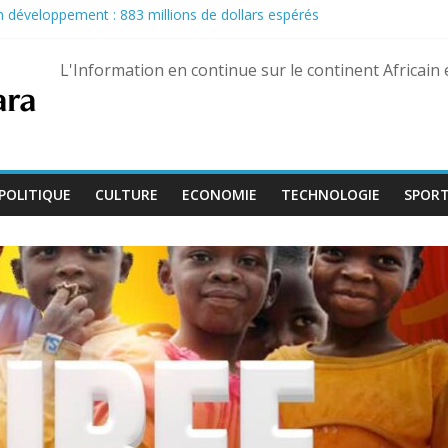
son développement : 883 millions de dollars espérés
u Pastef après des propos jugés offensants envers le chef de l’État
nairas pour les militaires, une hausse historique jusqu’à 80 %
L'Information en continue sur le continent Africain
eptembre, Bienvenu Lamah promu général de brigade
e 13 août dans trois États différents
POLITIQUE
CULTURE
ECONOMIE
TECHNOLOGIE
SPOR