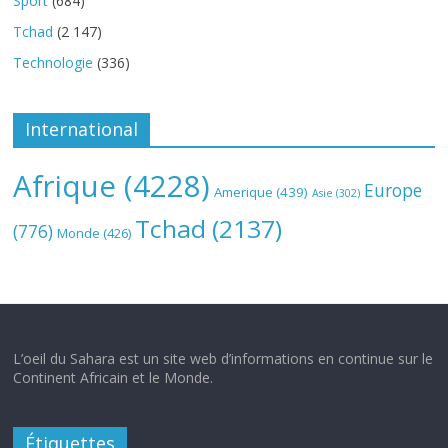
Sport
(684)
Tchad
(2 147)
Technologie
(336)
International
Afrique
(4228)
Europe
Amerique
(439)
Asie
(302)
Tchad
(2137)
(776)
Monde
(426)
L’oeil du Sahara est un site web d’informations en continue sur le
Continent Africain et le Monde.
Étiquettes