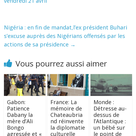
vendredi 21 avril
Nigéria : en fin de mandat,l’ex président Buhari
s’excuse auprès des Nigérians offensés par les
actions de sa présidence
→
Vous pourrez aussi aimer
Gabon:
France: La
Monde :
Patience
mémoire de
Détresse au-
Dabany la
Chateaubria
dessus de
mère d’Ali
nd réinvente
l’Atlantique :
Bongo
la diplomatie
un bébé sur
agressée et «
culturelle
le point de