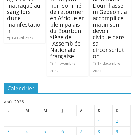
matraqué au
noir sommé
Doumhasse
sang lors
de retourner
m Gédéon , a
d’une
en Afrique en
accompli ce
manifestatio
plein palais
matin son
n
du Bourbon
devoir
siège de
civique dans
19 avril 2023
l’Assemblée
sa
Nationale
circonscripti
française
on.
4 novembre
17 décembre
2022
2023
Calendrier
août 2026
L
M
M
J
V
S
D
1
2
3
4
5
6
7
8
9