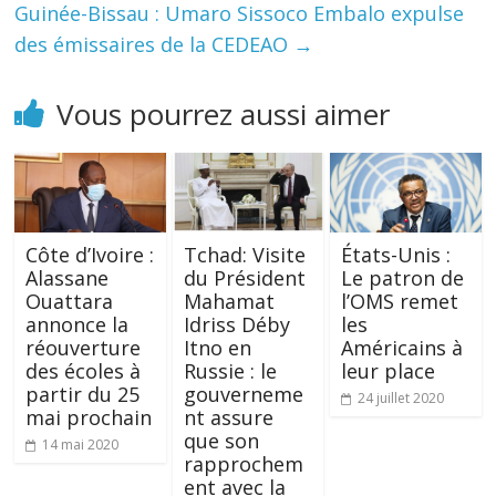
Guinée-Bissau : Umaro Sissoco Embalo expulse
des émissaires de la CEDEAO
→
Vous pourrez aussi aimer
Côte d’Ivoire :
Tchad: Visite
États-Unis :
Alassane
du Président
Le patron de
Ouattara
Mahamat
l’OMS remet
annonce la
Idriss Déby
les
réouverture
Itno en
Américains à
des écoles à
Russie : le
leur place
partir du 25
gouverneme
24 juillet 2020
mai prochain
nt assure
que son
14 mai 2020
rapprochem
ent avec la