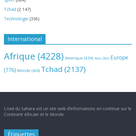
Tchad
(2 147)
Technologie
(336)
International
Afrique
(4228)
Europe
Amerique
(439)
Asie
(302)
Tchad
(2137)
(776)
Monde
(426)
L’oeil du Sahara est un site web d’informations en continue sur le
Continent Africain et le Monde.
Étiquettes