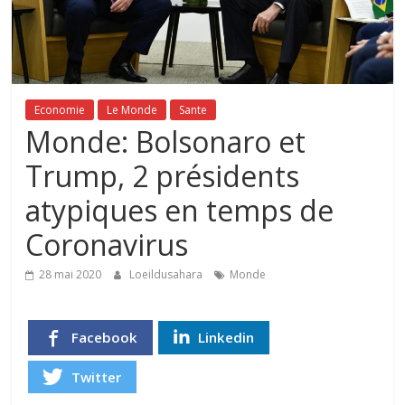
Economie
Le Monde
Sante
Monde: Bolsonaro et
Trump, 2 présidents
atypiques en temps de
Coronavirus
28 mai 2020
Loeildusahara
Monde
Facebook
Linkedin
Twitter