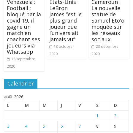
Venezuela :
États-Unis :
Cameroun :
Football :
LeBron
La nouvelle
bloqué par la
James “est le
statue de
covid-19, il
plus grand
Samuel Eto’o
gagne un
joueur que
moquée sur
match en
l’univers ait
les réseaux
coachant ses
jamais vu”
sociaux
joueurs via
13 octobre
23 décembre
Whatsapp
2020
2020
18 septembre
2020
Calendrier
août 2026
L
M
M
J
V
S
D
1
2
3
4
5
6
7
8
9