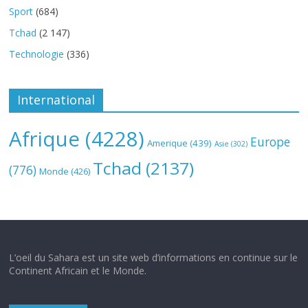
Sport
(684)
Tchad
(2 147)
Technologie
(336)
International
Afrique
(4228)
Europe
Amerique
(439)
Asie
(302)
Tchad
(2137)
(776)
Monde
(426)
L’oeil du Sahara est un site web d’informations en continue sur le
Continent Africain et le Monde.