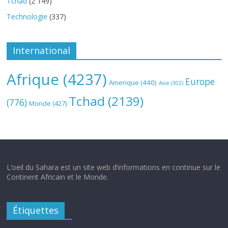
Tchad
(2 149)
Technologie
(337)
International
Afrique
(4237)
Europe
Amerique
(440)
Asie
(302)
Tchad
(2139)
(776)
Monde
(427)
L’oeil du Sahara est un site web d’informations en continue sur le
Continent Africain et le Monde.
Étiquettes