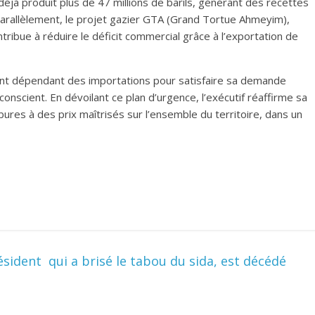
éjà produit plus de 47 millions de barils, générant des recettes
Parallèlement, le projet gazier GTA (Grand Tortue Ahmeyim),
tribue à réduire le déficit commercial grâce à l’exportation de
nt dépendant des importations pour satisfaire sa demande
nscient. En dévoilant ce plan d’urgence, l’exécutif réaffirme sa
bures à des prix maîtrisés sur l’ensemble du territoire, dans un
sident qui a brisé le tabou du sida, est décédé