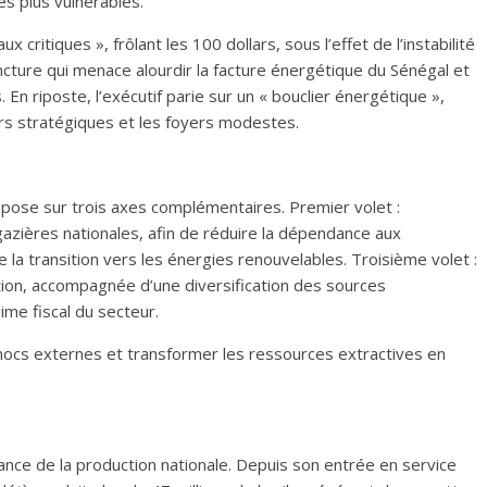
s plus vulnérables.
 critiques », frôlant les 100 dollars, sous l’effet de l’instabilité
cture qui menace alourdir la facture énergétique du Sénégal et
 En riposte, l’exécutif parie sur un « bouclier énergétique »,
eurs stratégiques et les foyers modestes.
epose sur trois axes complémentaires. Premier volet :
 gazières nationales, afin de réduire la dépendance aux
de la transition vers les énergies renouvelables. Troisième volet :
tion, accompagnée d’une diversification des sources
me fiscal du secteur.
s chocs externes et transformer les ressources extractives en
ance de la production nationale. Depuis son entrée en service