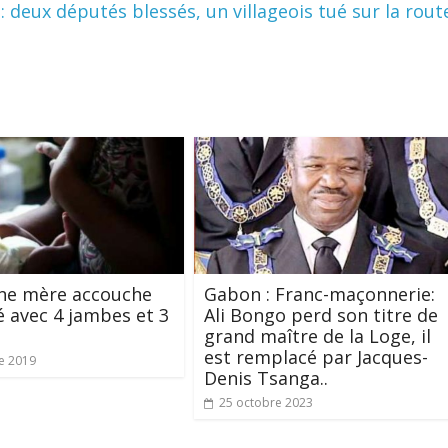
deux députés blessés, un villageois tué sur la rout
une mère accouche
Gabon : Franc-maçonnerie:
 avec 4 jambes et 3
Ali Bongo perd son titre de
grand maître de la Loge, il
est remplacé par Jacques-
e 2019
Denis Tsanga..
25 octobre 2023