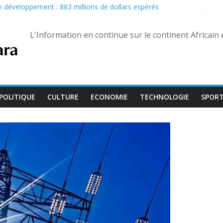
son développement : 883 millions de dollars espérés
u Pastef après des propos jugés offensants envers le chef de l’État
nairas pour les militaires, une hausse historique jusqu’à 80 %
L'Information en continue sur le continent Africain
eptembre, Bienvenu Lamah promu général de brigade
e 13 août dans trois États différents
POLITIQUE
CULTURE
ECONOMIE
TECHNOLOGIE
SPOR