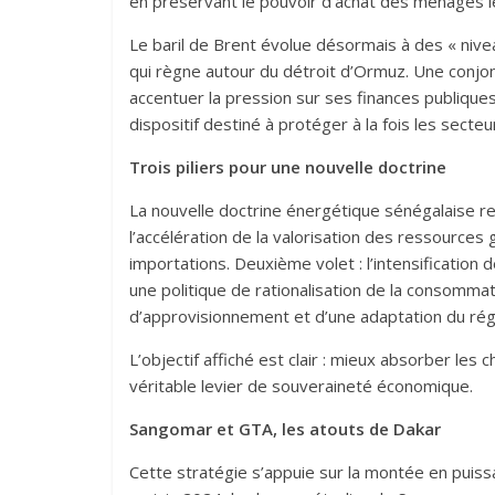
en préservant le pouvoir d’achat des ménages le
Le baril de Brent évolue désormais à des « niveaux
qui règne autour du détroit d’Ormuz. Une conjon
accentuer la pression sur ses finances publiques.
dispositif destiné à protéger à la fois les sect
Trois piliers pour une nouvelle doctrine
La nouvelle doctrine énergétique sénégalaise r
l’accélération de la valorisation des ressources
importations. Deuxième volet : l’intensification 
une politique de rationalisation de la consomma
d’approvisionnement et d’une adaptation du régi
L’objectif affiché est clair : mieux absorber le
véritable levier de souveraineté économique.
Sangomar et GTA, les atouts de Dakar
Cette stratégie s’appuie sur la montée en puiss