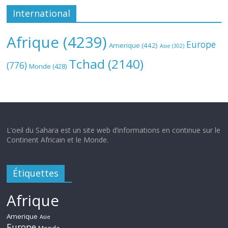
International
Afrique
(4239)
Europe
Amerique
(442)
Asie
(302)
Tchad
(2140)
(776)
Monde
(428)
L’oeil du Sahara est un site web d’informations en continue sur le
Continent Africain et le Monde.
Étiquettes
Afrique
Amerique
Asie
Europe