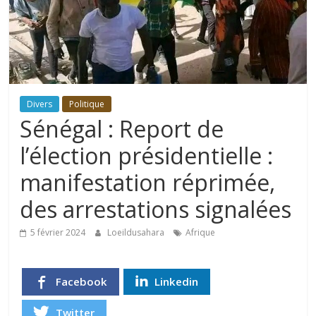
Divers
Politique
Sénégal : Report de
l’élection présidentielle :
manifestation réprimée,
des arrestations signalées
5 février 2024
Loeildusahara
Afrique
Facebook
Linkedin
Twitter