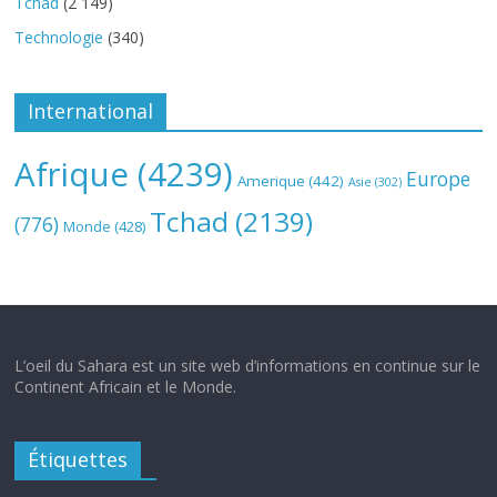
Tchad
(2 149)
Technologie
(340)
International
Afrique
(4239)
Europe
Amerique
(442)
Asie
(302)
Tchad
(2139)
(776)
Monde
(428)
L’oeil du Sahara est un site web d’informations en continue sur le
Continent Africain et le Monde.
Étiquettes