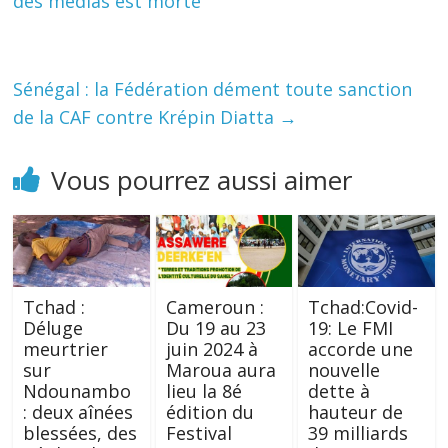
des médias est morte
Sénégal : la Fédération dément toute sanction
de la CAF contre Krépin Diatta
→
Vous pourrez aussi aimer
Tchad :
Cameroun :
Tchad:Covid-
Déluge
Du 19 au 23
19: Le FMI
meurtrier
juin 2024 à
accorde une
sur
Maroua aura
nouvelle
Ndounambo
lieu la 8é
dette à
: deux aînées
édition du
hauteur de
blessées, des
Festival
39 milliards