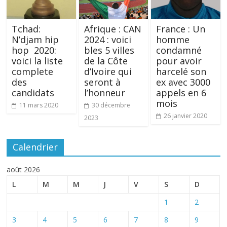
Tchad:
Afrique : CAN
France : Un
N’djam hip
2024 : voici
homme
hop 2020:
bles 5 villes
condamné
voici la liste
de la Côte
pour avoir
complete
d’Ivoire qui
harcelé son
des
seront à
ex avec 3000
candidats
l’honneur
appels en 6
mois
11 mars 2020
30 décembre
26 janvier 2020
2023
Calendrier
août 2026
L
M
M
J
V
S
D
1
2
3
4
5
6
7
8
9