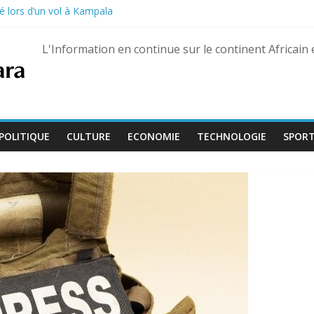
é lors d’un vol à Kampala
on de la Culture devient « Bamba Tchandoulaye, dit Jorio Stars »
guerre des FSR retrouvé à Dubaï
L'Information en continue sur le continent Africain
uaré Fily Sissoko – dix ans de réclusion confirmés
 s’ouvre avec l’arrivée de quatre magistrats, dont un juge aguerri de G
POLITIQUE
CULTURE
ECONOMIE
TECHNOLOGIE
SPOR