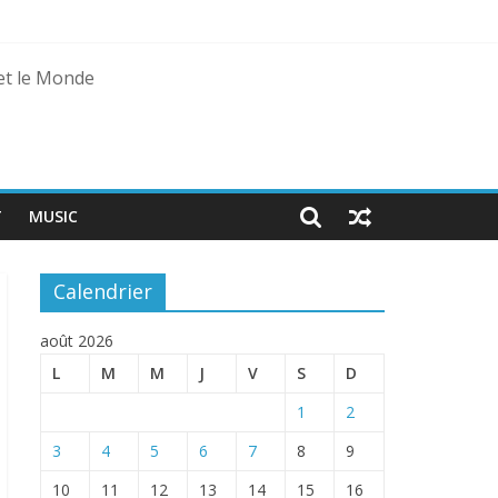
 et le Monde
agal
T
MUSIC
Calendrier
août 2026
L
M
M
J
V
S
D
1
2
3
4
5
6
7
8
9
10
11
12
13
14
15
16