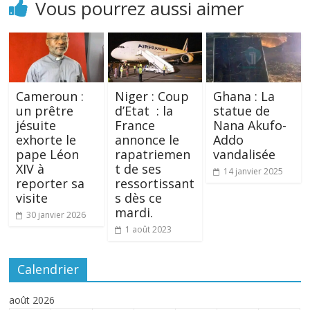
Vous pourrez aussi aimer
Cameroun :
Niger : Coup
Ghana : La
un prêtre
d’Etat : la
statue de
jésuite
France
Nana Akufo-
exhorte le
annonce le
Addo
pape Léon
rapatriemen
vandalisée
XIV à
t de ses
14 janvier 2025
reporter sa
ressortissant
visite
s dès ce
mardi.
30 janvier 2026
1 août 2023
Calendrier
août 2026