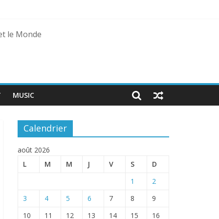
 et le Monde
T
MUSIC
Calendrier
août 2026
L
M
M
J
V
S
D
1
2
3
4
5
6
7
8
9
10
11
12
13
14
15
16