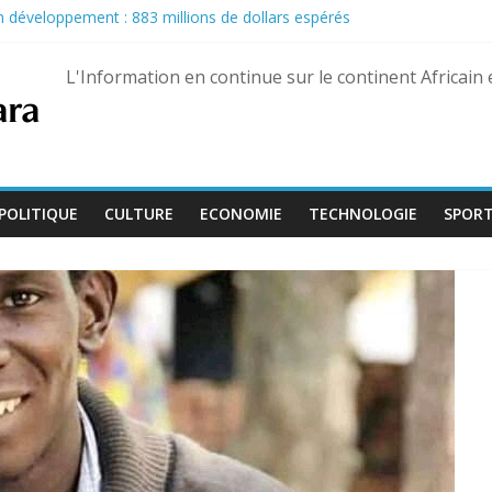
son développement : 883 millions de dollars espérés
u Pastef après des propos jugés offensants envers le chef de l’État
nairas pour les militaires, une hausse historique jusqu’à 80 %
L'Information en continue sur le continent Africain
eptembre, Bienvenu Lamah promu général de brigade
e 13 août dans trois États différents
POLITIQUE
CULTURE
ECONOMIE
TECHNOLOGIE
SPOR