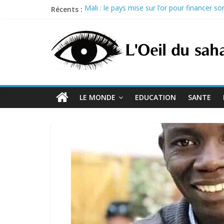
Skip
Récents :
Mali : le pays mise sur l’or pour financer 
to
Sénégal : Prison ferme pour trois proches d
content
Nigeria : Tinubu débloque 264 milliards de 
Guinée : acquitté dans le procès du 28 s
États-Unis : trois exécutions programmées l
LE MONDE
EDUCATION
SANTE