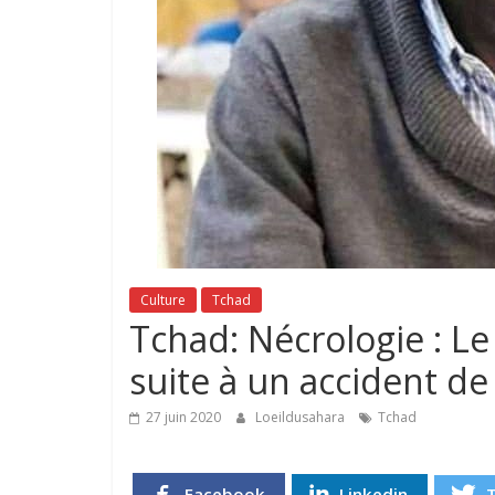
Culture
Tchad
Tchad: Nécrologie : L
suite à un accident de 
27 juin 2020
Loeildusahara
Tchad
Facebook
Linkedin