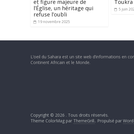
et figure majeure de
Toukra
l’Église, un héritage qui
5 juin 20
refuse l’oubli
19 novembre 2025
L’oeil du Sahara est un site web d’informations en con
Continent Africain et le Monde.
Copyright © 2026
. Tous droits réservés.
Theme ColorMag par
ThemeGrill.
. Propulsé par
Word