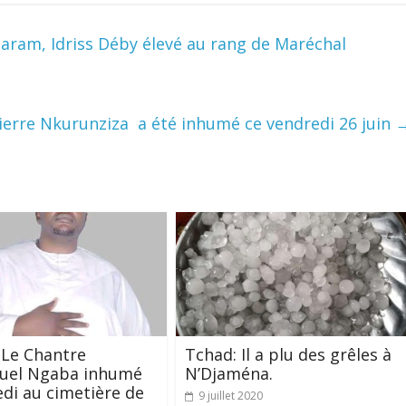
Haram, Idriss Déby élevé au rang de Maréchal
Pierre Nkurunziza a été inhumé ce vendredi 26 juin
 Le Chantre
Tchad: Il a plu des grêles à
el Ngaba inhumé
N’Djaména.
di au cimetière de
9 juillet 2020