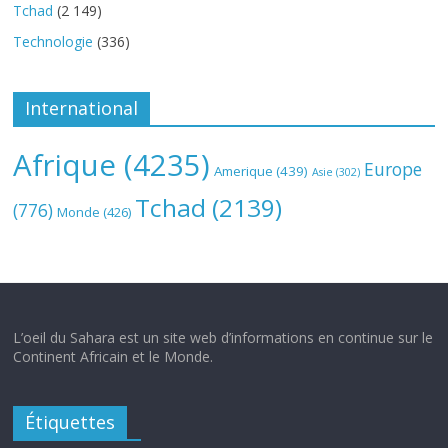
Tchad
(2 149)
Technologie
(336)
International
Afrique
(4235)
Europe
Amerique
(439)
Asie
(302)
Tchad
(2139)
(776)
Monde
(426)
L’oeil du Sahara est un site web d’informations en continue sur le
Continent Africain et le Monde.
Étiquettes