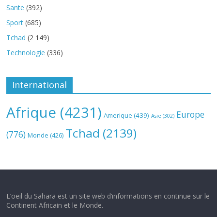
Sante
(392)
Sport
(685)
Tchad
(2 149)
Technologie
(336)
International
Afrique
(4231)
Europe
Amerique
(439)
Asie
(302)
Tchad
(2139)
(776)
Monde
(426)
L’oeil du Sahara est un site web d’informations en continue sur le
Continent Africain et le Monde.