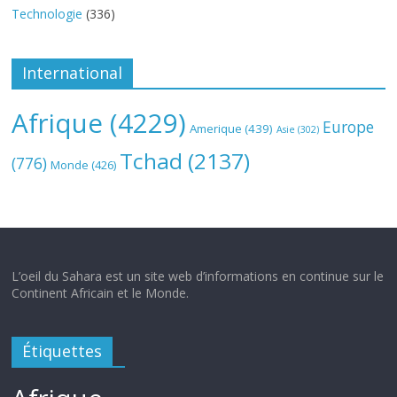
Technologie
(336)
International
Afrique
(4229)
Europe
Amerique
(439)
Asie
(302)
Tchad
(2137)
(776)
Monde
(426)
L’oeil du Sahara est un site web d’informations en continue sur le
Continent Africain et le Monde.
Étiquettes