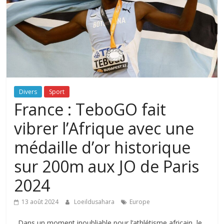
Divers
Sport
France : TeboGO fait
vibrer l’Afrique avec une
médaille d’or historique
sur 200m aux JO de Paris
2024
13 août 2024
Loeildusahara
Europe
Dans un moment inoubliable pour l’athlétisme africain, le