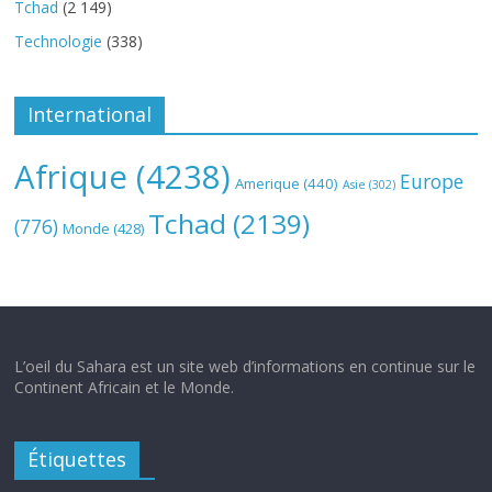
Tchad
(2 149)
Technologie
(338)
International
Afrique
(4238)
Europe
Amerique
(440)
Asie
(302)
Tchad
(2139)
(776)
Monde
(428)
L’oeil du Sahara est un site web d’informations en continue sur le
Continent Africain et le Monde.
Étiquettes