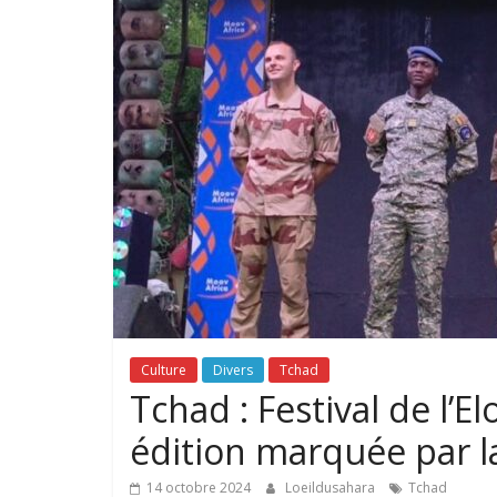
Culture
Divers
Tchad
Tchad : Festival de l’
édition marquée par la
14 octobre 2024
Loeildusahara
Tchad