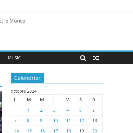
 et le Monde
agal
T
MUSIC
Calendrier
octobre 2024
L
M
M
J
V
S
D
1
2
3
4
5
6
7
8
9
10
11
12
13
14
15
16
17
18
19
20