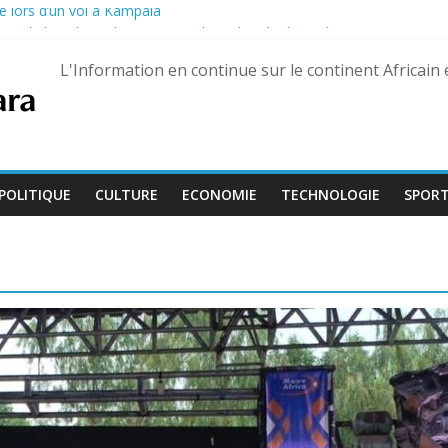
é lors d’un vol à Kampala
on de la Culture devient « Bamba Tchandoulaye, dit Jorio Stars »
guerre des FSR retrouvé à Dubaï
L'Information en continue sur le continent Africain
uaré Fily Sissoko – dix ans de réclusion confirmés
 s’ouvre avec l’arrivée de quatre magistrats, dont un juge aguerri de G
POLITIQUE
CULTURE
ECONOMIE
TECHNOLOGIE
SPOR