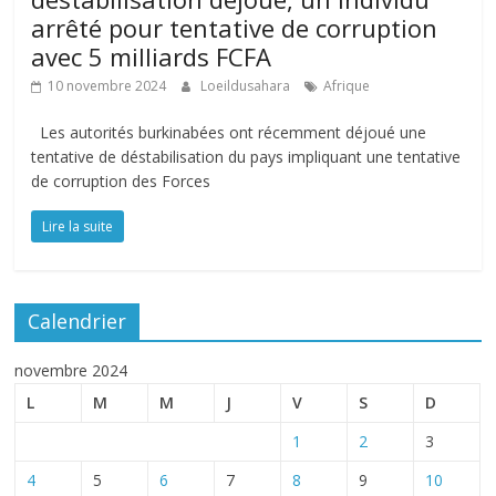
arrêté pour tentative de corruption
avec 5 milliards FCFA
10 novembre 2024
Loeildusahara
Afrique
Les autorités burkinabées ont récemment déjoué une
tentative de déstabilisation du pays impliquant une tentative
de corruption des Forces
Lire la suite
Calendrier
novembre 2024
L
M
M
J
V
S
D
1
2
3
4
5
6
7
8
9
10