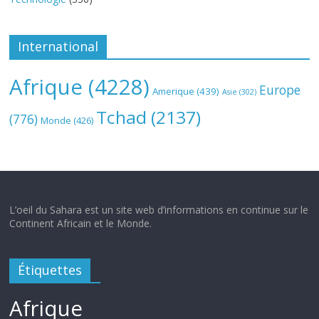
International
Afrique
(4228)
Europe
Amerique
(439)
Asie
(302)
Tchad
(2137)
(776)
Monde
(426)
L’oeil du Sahara est un site web d’informations en continue sur le
Continent Africain et le Monde.
Étiquettes
Afrique