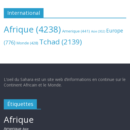
International
Afrique
(4238)
Europe
Amerique
(441)
Asie
(302)
Tchad
(2139)
(776)
Monde
(428)
L’oeil du Sahara est un site web d’informations en continue sur le
Continent Africain et le Monde.
Étiquettes
Afrique
Amerique
Asie