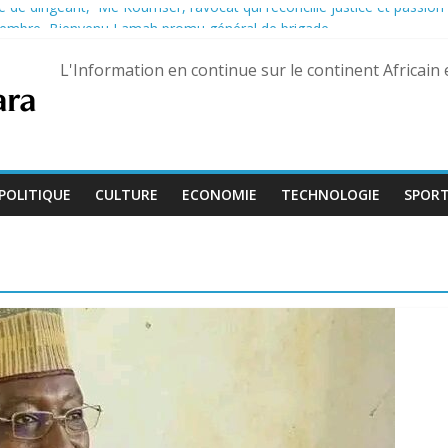
 de dirigeant, Me Koumser, l’avocat qui réconcilie justice et passion
eptembre, Bienvenu Lamah promu général de brigade
e 13 août dans trois États différents
L'Information en continue sur le continent Africain
son développement : 883 millions de dollars espérés
, le Dr Adoum Inoua appelle à recentrer le débat sur « l’essentiel »
POLITIQUE
CULTURE
ECONOMIE
TECHNOLOGIE
SPOR