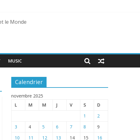
 et le Monde
T
MUSIC
Calendrier
novembre 2025
L
M
M
J
V
S
D
1
2
3
4
5
6
7
8
9
10
11
12
13
14
15
16