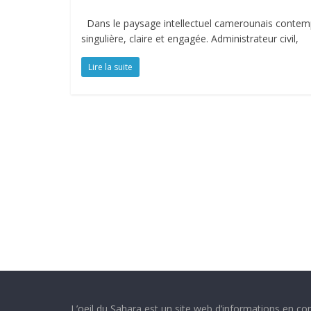
Dans le paysage intellectuel camerounais contem
singulière, claire et engagée. Administrateur civil,
Lire la suite
L’oeil du Sahara est un site web d’informations en con