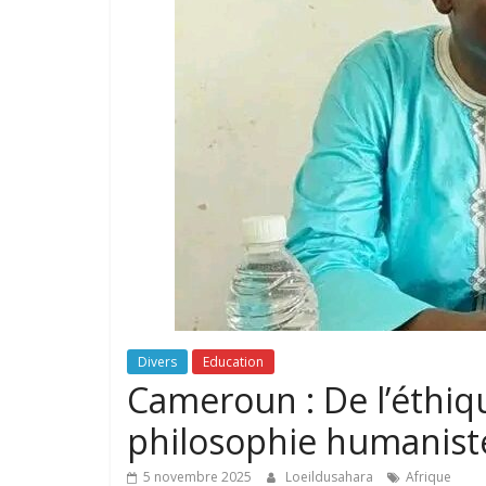
Divers
Education
Cameroun : De l’éthiqu
philosophie humanist
5 novembre 2025
Loeildusahara
Afrique