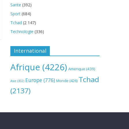
Sante
(392)
Sport
(684)
Tchad
(2 147)
Technologie
(336)
International
Afrique
(4226)
Amerique
(439)
Tchad
Europe
(776)
Monde
(426)
Asie
(302)
(2137)