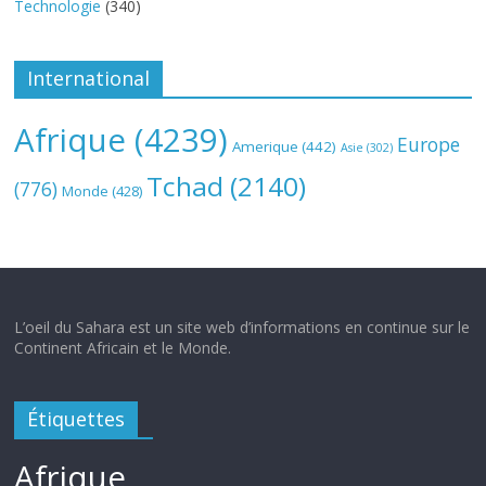
Technologie
(340)
International
Afrique
(4239)
Europe
Amerique
(442)
Asie
(302)
Tchad
(2140)
(776)
Monde
(428)
L’oeil du Sahara est un site web d’informations en continue sur le
Continent Africain et le Monde.
Étiquettes
Afrique