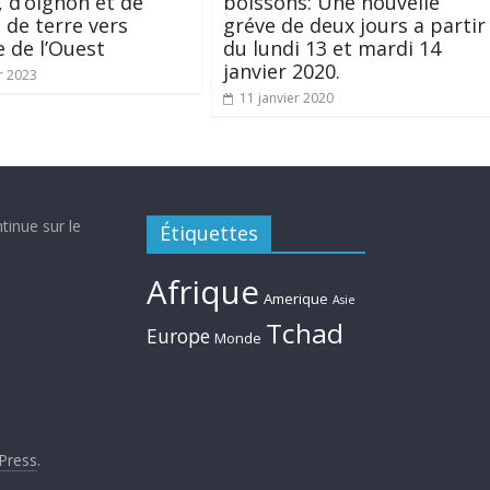
 d’oignon et de
boissons: Une nouvelle
de terre vers
gréve de deux jours a partir
e de l’Ouest
du lundi 13 et mardi 14
janvier 2020.
r 2023
11 janvier 2020
tinue sur le
Étiquettes
Afrique
Amerique
Asie
Tchad
Europe
Monde
Press
.