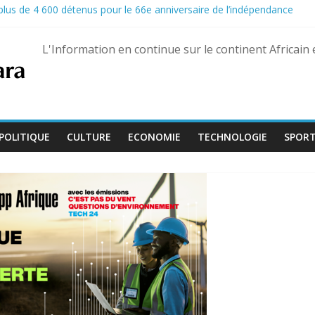
e plus de 4 600 détenus pour le 66e anniversaire de l’indépendance
la propagation d’Ebola dans les camps de déplacés
 la porte du gouvernement pour réclamer leurs droits
L'Information en continue sur le continent Africain
fficiellement les Forces armées maliennes
e soldats à Gaza
POLITIQUE
CULTURE
ECONOMIE
TECHNOLOGIE
SPOR