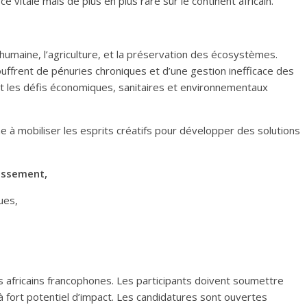
e vitale mais de plus en plus rare sur le continent africain.
 humaine, l’agriculture, et la préservation des écosystèmes.
ffrent de pénuries chroniques et d’une gestion inefficace des
 les défis économiques, sanitaires et environnementaux
e à mobiliser les esprits créatifs pour développer des solutions
nissement,
ues,
 africains francophones. Les participants doivent soumettre
à fort potentiel d’impact. Les candidatures sont ouvertes