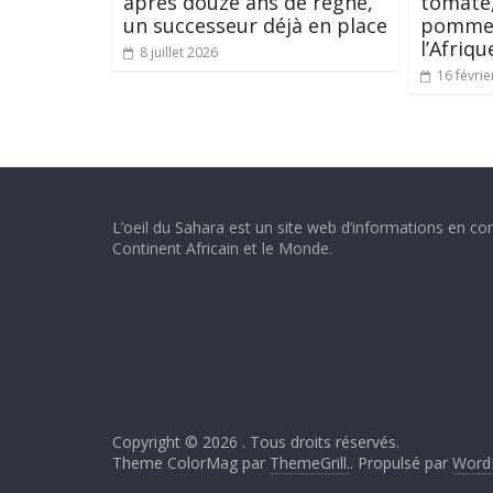
après douze ans de règne,
tomate,
un successeur déjà en place
pomme 
l’Afriqu
8 juillet 2026
16 févrie
L’oeil du Sahara est un site web d’informations en con
Continent Africain et le Monde.
Copyright © 2026
. Tous droits réservés.
Theme ColorMag par
ThemeGrill.
. Propulsé par
Word