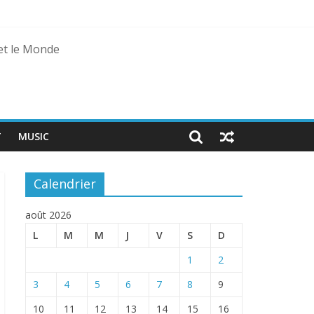
 et le Monde
T
MUSIC
Calendrier
août 2026
L
M
M
J
V
S
D
1
2
3
4
5
6
7
8
9
10
11
12
13
14
15
16