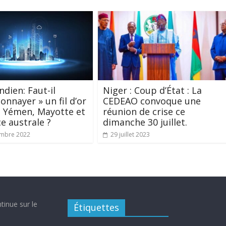
ndien: Faut-il
Niger : Coup d’État : La
onnayer » un fil d’or
CEDEAO convoque une
e Yémen, Mayotte et
réunion de crise ce
ce australe ?
dimanche 30 juillet.
embre 2022
29 juillet 2023
tinue sur le
Étiquettes