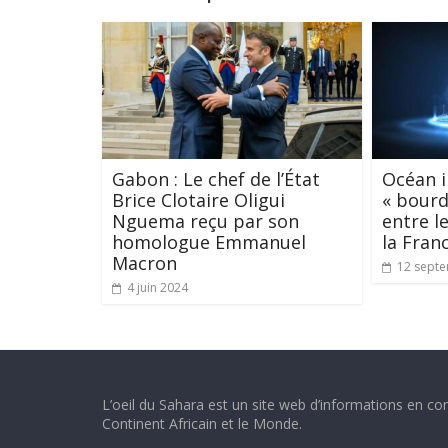
Gabon : Le chef de l’État
Océan i
Brice Clotaire Oligui
« bourd
Nguema reçu par son
entre l
homologue Emmanuel
la Fran
Macron
12 sept
4 juin 2024
L’oeil du Sahara est un site web d’informations en con
Continent Africain et le Monde.