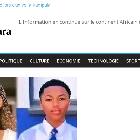
é lors d’un vol à Kampala
on de la Culture devient « Bamba Tchandoulaye, dit Jorio Stars »
guerre des FSR retrouvé à Dubaï
L'Information en continue sur le continent Africain
uaré Fily Sissoko – dix ans de réclusion confirmés
 s’ouvre avec l’arrivée de quatre magistrats, dont un juge aguerri de G
POLITIQUE
CULTURE
ECONOMIE
TECHNOLOGIE
SPOR