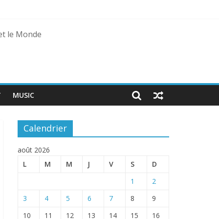
 et le Monde
agal
T
MUSIC
Calendrier
août 2026
L
M
M
J
V
S
D
1
2
3
4
5
6
7
8
9
10
11
12
13
14
15
16