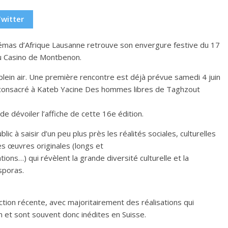
Twitter
némas d’Afrique Lausanne retrouve son envergure festive du 17
au Casino de Montbenon.
 plein air. Une première rencontre est déjà prévue samedi 4 juin
e consacré à Kateb Yacine Des hommes libres de Taghzout
 dévoiler l’affiche de cette 16e édition.
blic à saisir d’un peu plus près les réalités sociales, culturelles
des œuvres originales (longs et
ons…) qui révèlent la grande diversité culturelle et la
sporas.
ion récente, avec majoritairement des réalisations qui
on et sont souvent donc inédites en Suisse.