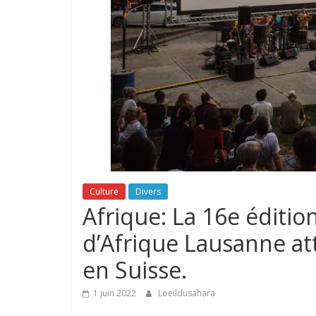
Culture
Divers
Afrique: La 16e éditio
d’Afrique Lausanne at
en Suisse.
1 juin 2022
Loeildusahara