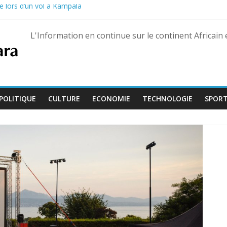
é lors d’un vol à Kampala
on de la Culture devient « Bamba Tchandoulaye, dit Jorio Stars »
guerre des FSR retrouvé à Dubaï
L'Information en continue sur le continent Africain
uaré Fily Sissoko – dix ans de réclusion confirmés
 s’ouvre avec l’arrivée de quatre magistrats, dont un juge aguerri de G
POLITIQUE
CULTURE
ECONOMIE
TECHNOLOGIE
SPOR