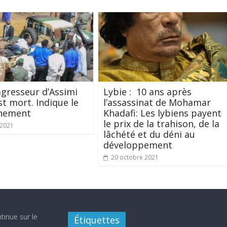
’agresseur d’Assimi
Lybie : 10 ans après
st mort. Indique le
l’assassinat de Mohamar
nement
Khadafi: Les lybiens payent
le prix de la trahison, de la
t 2021
lâchété et du déni au
développement
20 octobre 2021
tinue sur le
Étiquettes