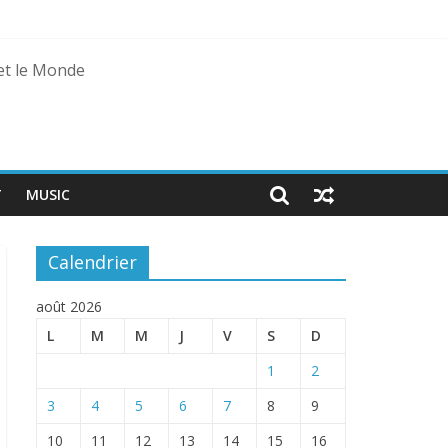
 et le Monde
agal
T
MUSIC
Calendrier
août 2026
L
M
M
J
V
S
D
1
2
3
4
5
6
7
8
9
10
11
12
13
14
15
16