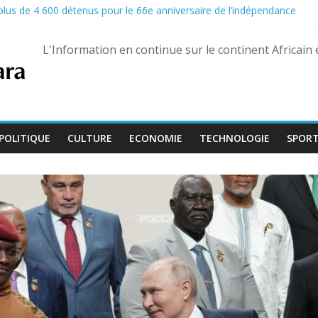
e plus de 4 600 détenus pour le 66e anniversaire de l’indépendance
la propagation d’Ebola dans les camps de déplacés
 la porte du gouvernement pour réclamer leurs droits
L'Information en continue sur le continent Africain
fficiellement les Forces armées maliennes
e soldats à Gaza
POLITIQUE
CULTURE
ECONOMIE
TECHNOLOGIE
SPOR