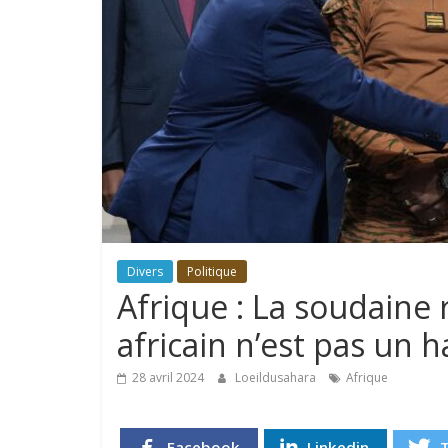
Divers
Politique
Afrique : La soudaine 
africain n’est pas un 
28 avril 2024
Loeildusahara
Afrique
Facebook
Linkedin