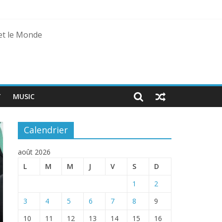
 et le Monde
T
MUSIC
Calendrier
août 2026
L
M
M
J
V
S
D
1
2
3
4
5
6
7
8
9
10
11
12
13
14
15
16