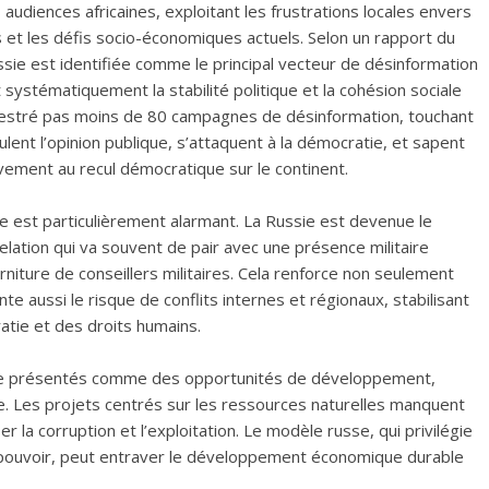
audiences africaines, exploitant les frustrations locales envers
s et les défis socio-économiques actuels. Selon un rapport du
ssie est identifiée comme le principal vecteur de désinformation
 systématiquement la stabilité politique et la cohésion sociale
rchestré pas moins de 80 campagnes de désinformation, touchant
ent l’opinion publique, s’attaquent à la démocratie, et sapent
ivement au recul démocratique sur le continent.
e est particulièrement alarmant. La Russie est devenue le
relation qui va souvent de pair avec une présence militaire
urniture de conseillers militaires. Cela renforce non seulement
e aussi le risque de conflits internes et régionaux, stabilisant
atie et des droits humains.
que présentés comme des opportunités de développement,
 Les projets centrés sur les ressources naturelles manquent
 la corruption et l’exploitation. Le modèle russe, qui privilégie
u pouvoir, peut entraver le développement économique durable