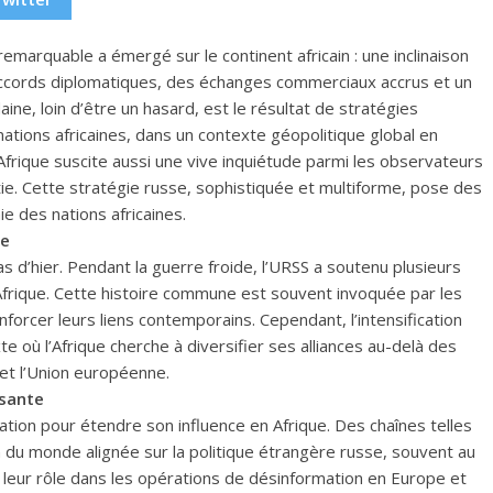
arquable a émergé sur le continent africain : une inclinaison
accords diplomatiques, des échanges commerciaux accrus et un
aine, loin d’être un hasard, est le résultat de stratégies
nations africaines, dans un contexte géopolitique global en
Afrique suscite aussi une vive inquiétude parmi les observateurs
ie. Cette stratégie russe, sophistiquée et multiforme, pose des
mie des nations africaines.
ue
pas d’hier. Pendant la guerre froide, l’URSS a soutenu plusieurs
Afrique. Cette histoire commune est souvent invoquée par les
enforcer leurs liens contemporains. Cependant, l’intensification
te où l’Afrique cherche à diversifier ses alliances au-delà des
et l’Union européenne.
ssante
cation pour étendre son influence en Afrique. Des chaînes telles
n du monde alignée sur la politique étrangère russe, souvent au
 leur rôle dans les opérations de désinformation en Europe et