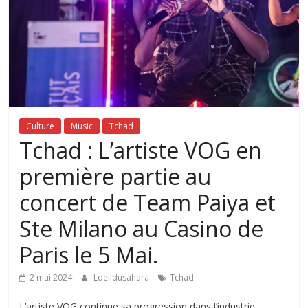
Culture
Music
Tchad
Tchad : L’artiste VOG en
première partie au
concert de Team Paiya et
Ste Milano au Casino de
Paris le 5 Mai.
2 mai 2024
Loeildusahara
Tchad
L’artiste VOG continue sa progression dans l’industrie