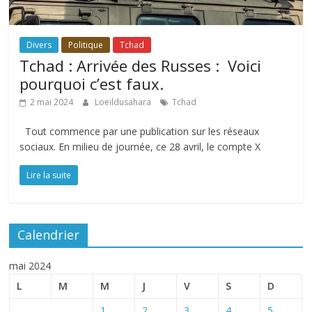
Divers
Politique
Tchad
Tchad : Arrivée des Russes : Voici
pourquoi c’est faux.
2 mai 2024
Loeildusahara
Tchad
Tout commence par une publication sur les réseaux
sociaux. En milieu de journée, ce 28 avril, le compte X
Lire la suite
Calendrier
mai 2024
L
M
M
J
V
S
D
1
2
3
4
5