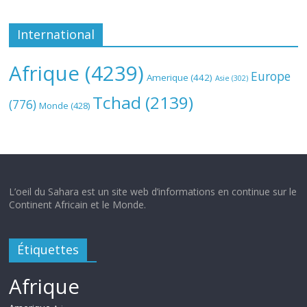
International
Afrique
(4239)
Europe
Amerique
(442)
Asie
(302)
Tchad
(2139)
(776)
Monde
(428)
L’oeil du Sahara est un site web d’informations en continue sur le
Continent Africain et le Monde.
Étiquettes
Afrique