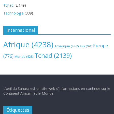
Tchad
(2 149)
Technologie
(339)
International
Afrique
(4238)
Europe
Amerique
(442)
Asie
(302)
Tchad
(2139)
(776)
Monde
(428)
L’oeil du Sahara est un site web d’informations en continue sur le
Continent Africain et le Monde.
Étiquettes