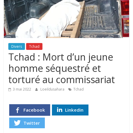
Divers
Tchad
Tchad : Mort d’un jeune
homme séquestré et
torturé au commissariat
3 mai 2022
Loeildusahara
Tchad
Facebook
Linkedin
Twitter