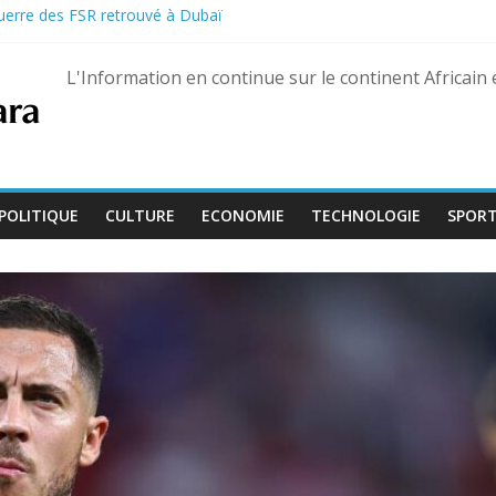
guerre des FSR retrouvé à Dubaï
e soldats à Gaza
e plus de 4 600 détenus pour le 66e anniversaire de l’indépendance
L'Information en continue sur le continent Africain
pour la séquestration d’un maquisard accusé à tort de vol de porc
on de la Culture devient « Bamba Tchandoulaye, dit Jorio Stars »
POLITIQUE
CULTURE
ECONOMIE
TECHNOLOGIE
SPOR