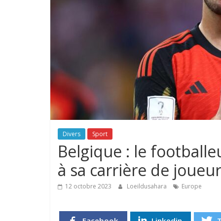
Divers
Sport
Belgique : le footbal
à sa carrière de joueu
12 octobre 2023
Loeildusahara
Europe
Facebook
Linkedin