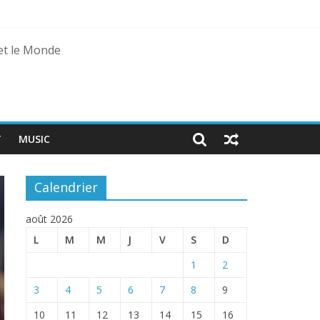
 et le Monde
T
MUSIC
Calendrier
août 2026
L
M
M
J
V
S
D
1
2
3
4
5
6
7
8
9
10
11
12
13
14
15
16