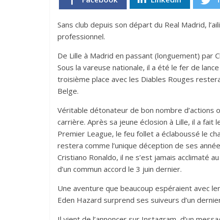
Sans club depuis son départ du Real Madrid, l’ai
professionnel.
De Lille à Madrid en passant (longuement) par Che
Sous la vareuse nationale, il a été le fer de lanc
troisième place avec les Diables Rouges rester
Belge.
Véritable détonateur de bon nombre d’actions of
carrière. Après sa jeune éclosion à Lille, il a fa
Premier League, le feu follet a éclaboussé le c
restera comme l’unique déception de ses année
Cristiano Ronaldo, il ne s’est jamais acclimaté a
d’un commun accord le 3 juin dernier.
Une aventure que beaucoup espéraient avec lende
Eden Hazard surprend ses suiveurs d’un dernier
Il vient de l’annoncer sur Instagram, d’un messag