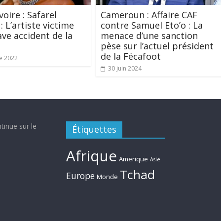
voire : Safarel
Cameroun : Affaire CAF
: L’artiste victime
contre Samuel Eto’o : La
ave accident de la
menace d’une sanction
pèse sur l’actuel président
de la Fécafoot
e 2022
30 juin 2024
tinue sur le
Étiquettes
Afrique
Amerique
Asie
Tchad
Europe
Monde