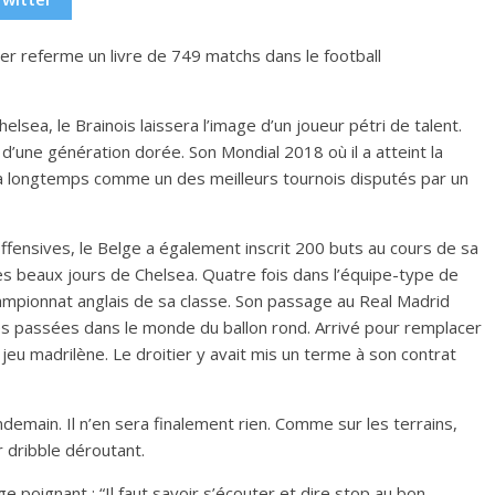
lier referme un livre de 749 matchs dans le football
lsea, le Brainois laissera l’image d’un joueur pétri de talent.
e d’une génération dorée. Son Mondial 2018 où il a atteint la
a longtemps comme un des meilleurs tournois disputés par un
fensives, le Belge a également inscrit 200 buts au cours de sa
it les beaux jours de Chelsea. Quatre fois dans l’équipe-type de
hampionnat anglais de sa classe. Son passage au Real Madrid
s passées dans le monde du ballon rond. Arrivé pour remplacer
u jeu madrilène. Le droitier y avait mis un terme à son contrat
main. Il n’en sera finalement rien. Comme sur les terrains,
 dribble déroutant.
e poignant : “Il faut savoir s’écouter et dire stop au bon