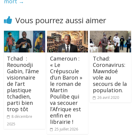
mort
→
Vous pourrez aussi aimer
Tchad :
Cameroun :
Tchad:
Reounodji
« Le
Coronavirus:
Gabin, l’âme
Crépuscule
Mawndoé
visionnaire
d’un Baron »
vole au
de l’art
le roman de
secours de la
plastique
Martin
population.
tchadien,
Poulibe qui
26 avril 2020
parti bien
va secouer
trop tôt
l’Afrique est
enfin en
8 décembre
librairie !
2025
25 juillet 2026