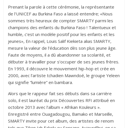
Prenant la parole à cette cérémonie, la représentante
de l’UNICEF au Burkina Faso a laissé entendre; «Nous
sommes très heureux de compter SMARTY parmi les
champions des enfants du Burkina Faso ! Talentueux et
humble, c’est un modèle positif pour les enfants et les
jeunes», En rappel, Louis Salif Kiekieta alias SMARTY,
mesure la valeur de l’éducation dès son plus jeune âge.
Faute de moyens, il a dû abandonner sa scolarité, et
débuter à travailler pour s’occuper de ses jeunes frères.
En 1993, il découvre le mouvement hip-hop et crée en
2000, avec l’artiste tchadien Mawndoé, le groupe Yeleen
qui signifie “lumière” en bambara.
Alors que le rappeur fait ses débuts dans sa carrière
solo, il est lauréat du prix Découvertes RFI attribué en
octobre 2013 avec l’album « Afrikan Kouleurs ».
Enregistré entre Ouagadougou, Bamako et Marseille,
SMARTY invite pour cet album, des artistes de renom
tels que Tiken Jah Fakoly ou Soprano. Aujourd’hui, en sa