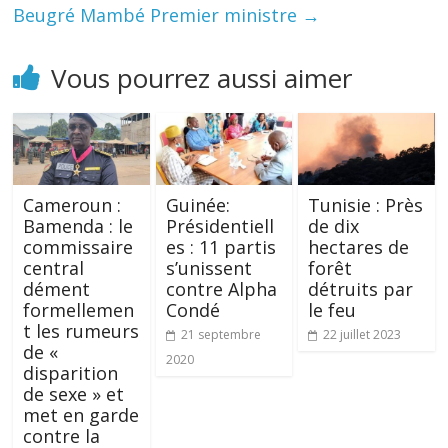
Beugré Mambé Premier ministre
→
Vous pourrez aussi aimer
Cameroun :
Guinée:
Tunisie : Près
Bamenda : le
Présidentiell
de dix
commissaire
es : 11 partis
hectares de
central
s’unissent
forêt
dément
contre Alpha
détruits par
formellemen
Condé
le feu
t les rumeurs
21 septembre
22 juillet 2023
de «
2020
disparition
de sexe » et
met en garde
contre la