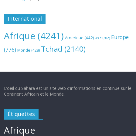
International
Afrique
(4241)
Europe
Amerique
(442)
Asie
(302)
Tchad
(2140)
(776)
Monde
(428)
L’oeil du Sahara est un site web d’informations en continue sur le
Continent Africain et le Monde.
Étiquettes
Afrique