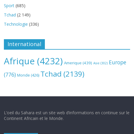
Sport
(685)
Tchad
(2 149)
Technologie
(336)
International
Afrique
(4232)
Europe
Amerique
(439)
Asie
(302)
Tchad
(2139)
(776)
Monde
(426)
L’oeil du Sahara est un site web d’informations en continue sur le
Continent Africain et le Monde.