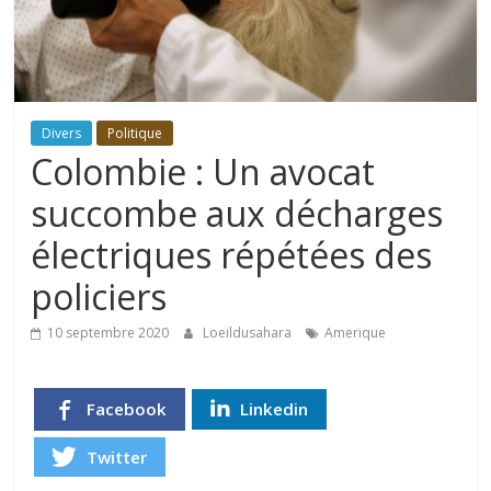
Divers
Politique
Colombie : Un avocat
succombe aux décharges
électriques répétées des
policiers
10 septembre 2020
Loeildusahara
Amerique
Facebook
Linkedin
Twitter