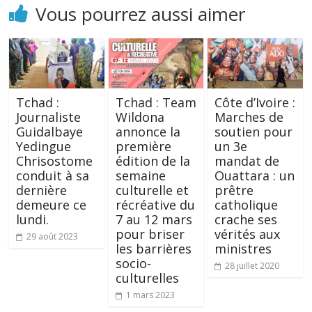
Vous pourrez aussi aimer
Tchad :
Tchad : Team
Côte d’Ivoire :
Journaliste
Wildona
Marches de
Guidalbaye
annonce la
soutien pour
Yedingue
première
un 3e
Chrisostome
édition de la
mandat de
conduit à sa
semaine
Ouattara : un
dernière
culturelle et
prêtre
demeure ce
récréative du
catholique
lundi.
7 au 12 mars
crache ses
pour briser
vérités aux
29 août 2023
les barrières
ministres
socio-
28 juillet 2020
culturelles
1 mars 2023