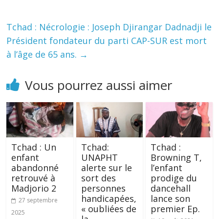
Tchad : Nécrologie : Joseph Djirangar Dadnadji le
Président fondateur du parti CAP-SUR est mort
à l’âge de 65 ans.
→
Vous pourrez aussi aimer
Tchad : Un
Tchad:
Tchad :
enfant
UNAPHT
Browning T,
abandonné
alerte sur le
l’enfant
retrouvé à
sort des
prodige du
Madjorio 2
personnes
dancehall
handicapées,
lance son
27 septembre
« oubliées de
premier Ep.
2025