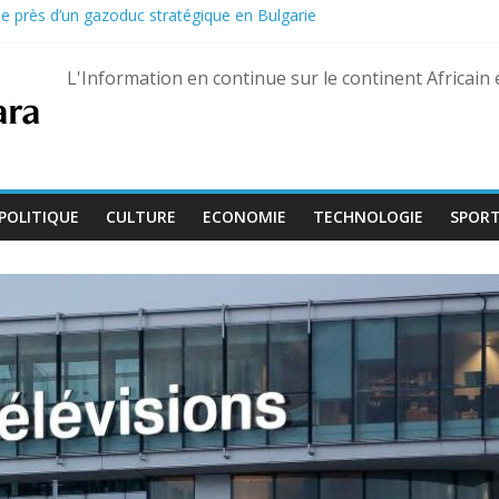
e près d’un gazoduc stratégique en Bulgarie
érapage sans gravité, tous les passagers sains et saufs
veau président « Tigre » qui promet une guerre sans merci au narcotra
L'Information en continue sur le continent Africain
es incendies s’écrase dans l’Utah : deux pilotes tués
, un retour sur le devant de la scène politique
POLITIQUE
CULTURE
ECONOMIE
TECHNOLOGIE
SPOR