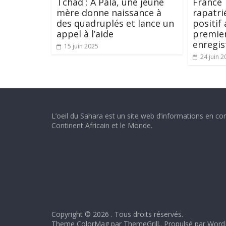
Tchad : À Pala, une jeune
France
mère donne naissance à
rapatri
des quadruplés et lance un
positif 
appel à l’aide
premier
enregis
15 juin 2025
24 juin 2
L’oeil du Sahara est un site web d’informations en con
Continent Africain et le Monde.
Copyright © 2026
. Tous droits réservés.
Theme ColorMag par
ThemeGrill.
. Propulsé par
Word