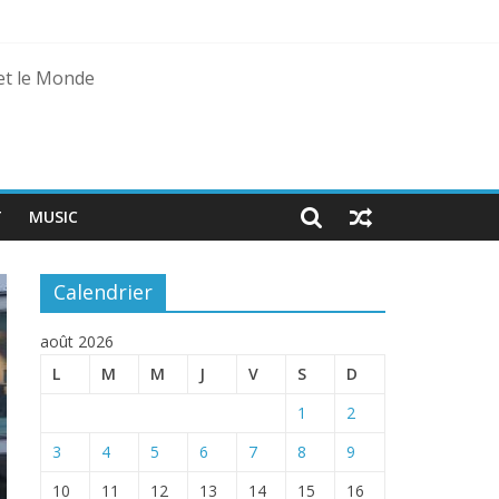
fic
 et le Monde
T
MUSIC
Calendrier
août 2026
L
M
M
J
V
S
D
1
2
3
4
5
6
7
8
9
10
11
12
13
14
15
16