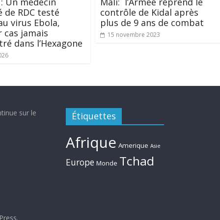
 : Un médecin
Mali: l’Armée reprend le
é de RDC testé
contrôle de Kidal après
au virus Ebola,
plus de 9 ans de combat
 cas jamais
15 novembre 2023
tré dans l’Hexagone
026
tinue sur le
Étiquettes
Afrique
Amerique
Asie
Tchad
Europe
Monde
Press
.