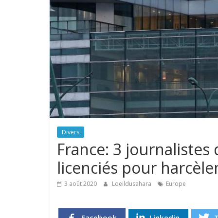
Divers
France: 3 journalistes
licenciés pour harcèl
3 août 2020
Loeildusahara
Europe
Facebook
Linkedin