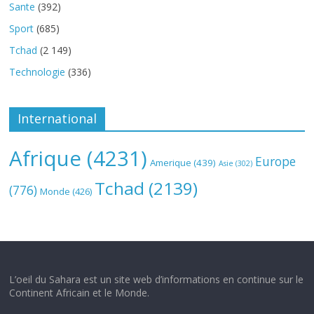
Sante
(392)
Sport
(685)
Tchad
(2 149)
Technologie
(336)
International
Afrique
(4231)
Europe
Amerique
(439)
Asie
(302)
Tchad
(2139)
(776)
Monde
(426)
L’oeil du Sahara est un site web d’informations en continue sur le
Continent Africain et le Monde.