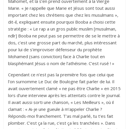
Mahomet, et là s’en prend ouvertement à la Vierge
Marie. « Je rappelle que Marie et Jésus sont tout aussi
important chez les chrétiens que chez les musulmans »,
dit-il, expliquant ensuite pourquoi Booba a choisi cette
stratégie : « Le rap a un gros public muslim [musulman,
ndlr] Booba ne peut pas se permettre de se le mettre à
dos, c’est une grosse part du marché, plus intéressant
pour lui de s’improviser défenseur du prophète
Mohamed (sans conviction) face à Charlie tout en
blasphémant Jésus o nom de l’athéisme. C’est rusé ! »
Cependant ce n’est pas la première fois que celui que
l’on surnomme Le Duc de Boulogne fait parler de lui. Il
avait ouvertement clamé « ne pas être Charlie » en 2015
lors d’une interview après les attentats contre le journal.
Il avait aussi sorti une chanson, « Les Meilleurs », où il
clamait : « Ai-je une gueule à m’appeler Charlie ?
Réponds-moi franchement. T’as mal parlé, tu t’es fait
plomber. C’est ça la rue, c’est ça les tranchées ». Dans