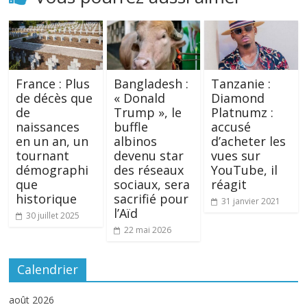
France : Plus
Bangladesh :
Tanzanie :
de décès que
« Donald
Diamond
de
Trump », le
Platnumz :
naissances
buffle
accusé
en un an, un
albinos
d’acheter les
tournant
devenu star
vues sur
démographi
des réseaux
YouTube, il
que
sociaux, sera
réagit
historique
sacrifié pour
31 janvier 2021
l’Aïd
30 juillet 2025
22 mai 2026
Calendrier
août 2026