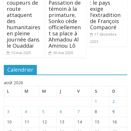
coupeurs de
Passation de
: le pays
route
témoin à la
exige
attaquent
primature,
l’extradition
des
Sonko cède
de François
humanitaires
officiellemen
Compaoré
en pleine
t sa place à
17 décembre
journée dans
Ahmadou Al
2023
le Ouaddaï
Aminou Lô
10 mai 2025
30 mai 2026
Calendrier
août 2026
L
M
M
J
V
S
D
1
2
3
4
5
6
7
8
9
10
11
12
13
14
15
16