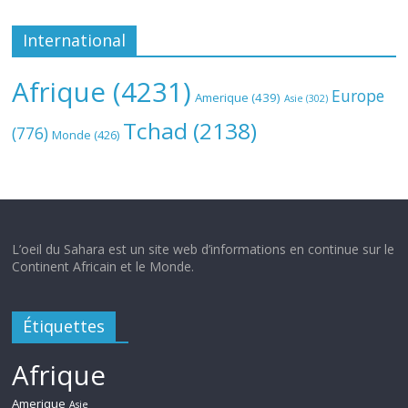
International
Afrique
(4231)
Europe
Amerique
(439)
Asie
(302)
Tchad
(2138)
(776)
Monde
(426)
L’oeil du Sahara est un site web d’informations en continue sur le
Continent Africain et le Monde.
Étiquettes
Afrique
Amerique
Asie